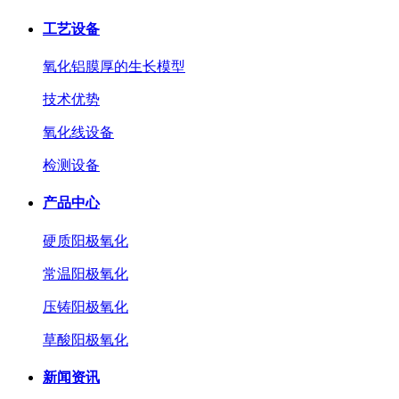
工艺设备
氧化铝膜厚的生长模型
技术优势
氧化线设备
检测设备
产品中心
硬质阳极氧化
常温阳极氧化
压铸阳极氧化
草酸阳极氧化
新闻资讯