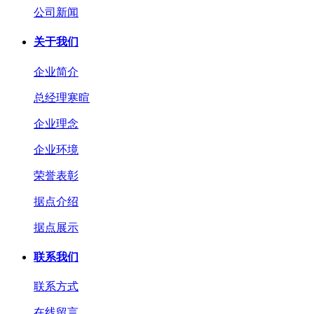
公司新闻
关于我们
企业简介
总经理寒暄
企业理念
企业环境
荣誉表彰
据点介绍
据点展示
联系我们
联系方式
在线留言