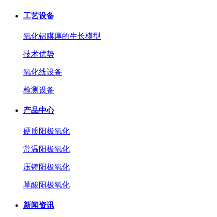
工艺设备
氧化铝膜厚的生长模型
技术优势
氧化线设备
检测设备
产品中心
硬质阳极氧化
常温阳极氧化
压铸阳极氧化
草酸阳极氧化
新闻资讯